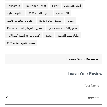
ألقاب الملكات
luxor
Tourism in Egypt
Tourism in
الكيتو دايت
الثانوية العامة 2025
الثانوية العامة
دندرة
تنسيق الثانوية2026
النترو و الكائنات الالهية
عصير الكتب محمد فتحى
عصير الكتب | Mohamed Fathy
ملوك مصر القديمة
معابد
كتب ومراجع لطلبة كلية الآثار
نتيجة الثانوية العامة2026
Leave Your Review
Leave Your Review