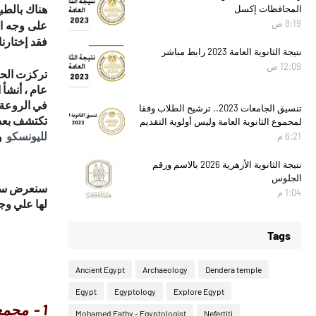
المحافظات إكسل
هناك بالطب
8:19 ص
فقد إختارن
نتيجة الثانوية العامة 2023 رابط مباشر
12:09 ص
عام ، أنشأ 
في الروعة و
تنسيق الجامعات 2023.. ترشيح الطلاب وفقا
تكتشف بعد 
لمجموع الثانوية العامة وليس أولوية التقديم
لليونسكو
و
6:21 م
نتيجة الثانوية الأزهرية 2026 بالاسم ورقم
الجلوس
سنعرض سبعا
1:04 م
لها علي وجه
Tags
Ancient Egypt
Archaeology
Dendera temple
Egypt
Egyptology
Explore Egypt
1 - مجمع معبد الكرنك :
Mohamed Fathy - Egyptologist
Nefertiti