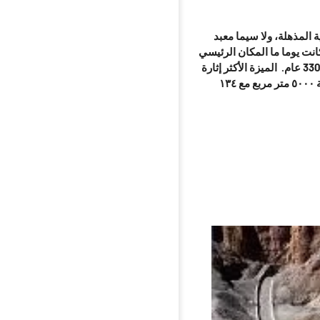
 المذهلة، ولا سيما معبد
انت يوما ما المكان الرئيسي
تم بناؤه منذ أكثر من 3300 عام. الميزة الأكثر إثارة
والتي تغطي مساحة ٥٠٠٠ متر مربع مع ١٣٤