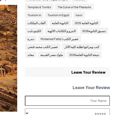
Temples & Tombs
The Curse of the Pharaohs
Tourism in
Tourism in Egypt
luxor
الثانوية العامة 2025
الثانوية العامة
ألقاب الملكات
تنسيق الثانوية2026
النترو و الكائنات الالهية
الكيتو دايت
عصير الكتب | Mohamed Fathy
دندرة
كتب ومراجع لطلبة كلية الآثار
عصير الكتب محمد فتحى
نتيجة الثانوية العامة2026
ملوك مصر القديمة
معابد
Leave Your Review
Leave Your Review