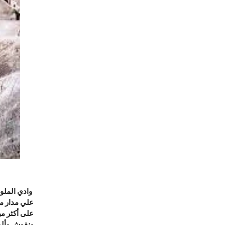
وادي الملوك
على أكثر من 63 مقبرة وغرفة بما ف
ونقوش وألوا