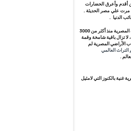
ن أقدم وأعرق الحضارات
مع أكثر من ٣٠٠٠ عام من الحضارة القديمة وأكثر من ٢٠٠٠ عام مرت علي مصر الحديثة .
ب الدنيا .
تركزت الحضارة المصرية على روافد نهر النيل ، وهو مصدر قوة الحياة للإمبراطورية المصرية منذ أكثر من 3000
، لا تزال باقية شامخة وقمة
راب الأراضي المصرية لم
 التراث العالمي
الم .
نية بالكنوز التي لامثيل