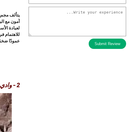
يتألف مجمع 
آمون مع الب
لعبادة الأس
للاهتمام ف
عمودًا ضخمً
Submit Review
2 - وادي الملوك :