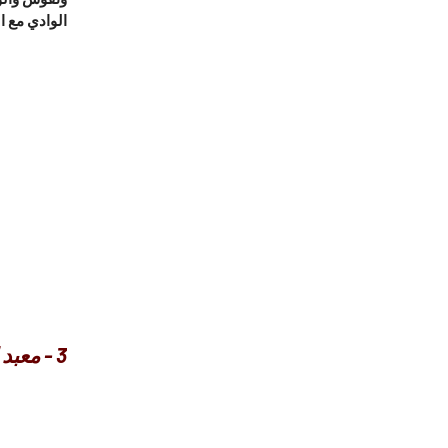
الوادي مع ال
3 - معبد الملكة حتشبسوت :