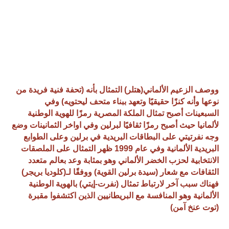
ووصف الزعيم الألماني(هتلر) التمثال بأنه (تحفة فنية فريدة من
نوعها وأنه كنزًا حقيقيًا وتعهد ببناء متحف ليحتويه) وفي
السبعينات أصبح تمثال الملكة المصرية رمزًا للهوية الوطنية
لألمانيا حيث أصبح رمزًا ثقافيًا لبرلين وفي اواخر الثمانينات وضع
وجه نفرتيتي على البطاقات البريدية في برلين وعلى الطوابع
البريدية الألمانية وفي عام 1999 ظهر التمثال على الملصقات
الانتخابية لحزب الخضر الألماني وهو بمثابة وعد بعالم متعدد
الثقافات مع شعار (سيدة برلين القوية) ووفقًا لـ(كلوديا بريجر)
فهناك سبب آخر لارتباط تمثال (نفرت-إيتي) بالهوية الوطنية
الألمانية وهو المنافسة مع البريطانيين الذين اكتشفوا مقبرة
(توت عنخ آمن)