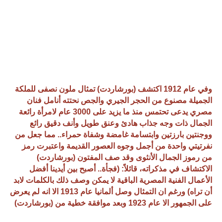
وفي عام 1912 اكتشف (بورشاردت) تمثال ملون نصفى للملكة
الجميلة مصنوع من الحجر الجيري والجص نحتته أنامل فنان
مصري يدعى تحتمس منذ ما يزيد على 3000 عام لامرأة رائعة
الجمال ذات وجه جذاب هادئ وعنق طويل وأنف دقيق رائع
ووجنتين بارزتين وابتسامة غامضة وشفاة حمراء.. مما جعل من
نفرتيتي واحدة من أجمل وجوه العصور القديمة واعتبرت رمز
من رموز الجمال الأنثوى وقد صف المفتون (بورشاردت)
الاكتشاف في مذكراته، قائلاً: (فجأة.. أصبح بين أيدينا أفضل
الأعمال الفنية المصرية الباقية لا يمكن وصف ذلك بالكلمات لابد
أن تراه) ورغم ان التمثال وصل ألمانيا عام 1913 الا انه لم يعرض
على الجمهور الا عام 1923 وبعد موافقة خطية من (بورشاردت)