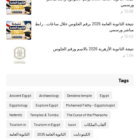
ورسمي
10:06 م
نتيجة الثانوية العامة 2026 برقم الجلوس خلال ساعات.. رابط
مباشر ورسمي
10:42 م
نتيجة الثانوية الأزهرية 2026 بالاسم ورقم الجلوس
1:04 م
Tags
Ancient Egypt
Archaeology
Dendera temple
Egypt
Egyptology
Explore Egypt
Mohamed Fathy - Egyptologist
Nefertiti
Temples & Tombs
The Curse of the Pharaohs
ألقاب الملكات
luxor
Tourism in Egypt
Tourism in
الكيتو دايت
الثانوية العامة 2025
الثانوية العامة