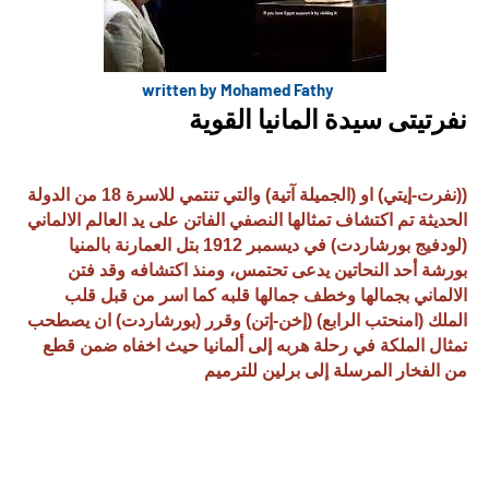
written by Mohamed Fathy
نفرتيتى سيدة المانيا القوية
((نفرت-إيتي) او (الجميلة آتية) والتي تنتمي للاسرة 18 من الدولة
الحديثة تم اكتشاف تمثالها النصفي الفاتن على يد العالم الالماني
(لودفيج بورشاردت) في ديسمبر 1912 بتل العمارنة بالمنيا
بورشة أحد النحاتين يدعى تحتمس، ومنذ اكتشافه وقد فتن
الالماني بجمالها وخطف جمالها قلبه كما اسر من قبل قلب
الملك (امنحتب الرابع) (إخن-إتن) وقرر (بورشاردت) ان يصطحب
تمثال الملكة في رحلة هربه إلى ألمانيا حيث اخفاه ضمن قطع
من الفخار المرسلة إلى برلين للترميم