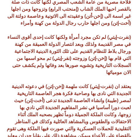
فلاحة مصرية من عامة الشعب المصري لكنها كانت ذات صلة
بالقصر احبها الملك الشاب (إمنحتب الرابع) وتزوجها ومن اجلها
غير اسمة الى (إخن-أتن) وعقيدته الى الاتونية وعاصمة دولتة الى
(آخت-إتن) ومن اجلها حارب رجال الدولة من كهنة وأمراء
(نفرت-إيتي) لم تكن مجرد أمرأة ولكنها كانت إحدى أقوى النساء
في مصر القديمة ولذلك وبعد انتصار الدولة العميقة من كهنة
ورجال بلاط للنظام القديم على تلك الثورة الدينية الاجتماعية
التي قام بها (إخن-إتن) وزوجته (نفر-إيتي) تم محو اسمها من
السجلات التاريخية وتشويه صورها بعد وفاتها ولم يكشف حتى
الان موميائها
يعتقد ان (نفرت-إيتي) كانت ملهمة (إخن-إتن) في دعوته الدينية
الجديدة التي نادى بها وصاحبة فكرة هجر العاصمة التاريخية
لمصر (طيبة) وانشاء العاصمة الجديدة تدعى (أخت-إتن) حيث
لعبت دورا أساسيا في نشر المفاهيم الجديدة التي نادي بها
زوجها، وكانت الملكة الجميلة دوماً تظهر بصحبه الملك أثناء
الاحتفالات والطقوس وبالمشاهد العائلية وكذلك في المناظر
التقليدية للحملات العسكرية والتي صورت فيها الملكة وهى تقوم
بالقضاء على الأعداء ويمكن مشاهدة ذلك على بقايا جدران معابد