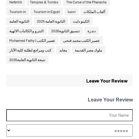
Nefertiti
Temples & Tombs
The Curse of the Pharaohs
ألقاب الملكات
luxor
Tourism in Egypt
Tourism in
الكيتو دايت
الثانوية العامة 2025
الثانوية العامة
دندرة
تنسيق الثانوية2026
النترو و الكائنات الالهية
عصير الكتب محمد فتحى
عصير الكتب | Mohamed Fathy
ملوك مصر القديمة
معابد
كتب ومراجع لطلبة كلية الآثار
نتيجة الثانوية العامة2026
Leave Your Review
Leave Your Review