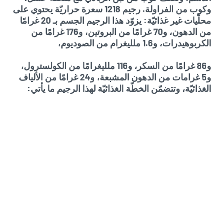
وكوب من الفراولة. رجيم 1218 سعرة حراريّة يحتوي على
محلّيات غير غذائيّة: يزوّد هذا الرجيم الجسم بـ 20 غرامًا
من الدهون، و70 غرامًا من البروتين، و176 غرامًا من
الكربوهيدرات، و1.6 ملليغرام من الصوديوم،
و86 غرامًا من السكر، و116 ملليغرامًا من الكولسترول،
و5 غرامات من الدهون المشبعة، و24 غرامًا من الألياف
الغذائيّة، وتتضمّن الخطّة الغذائيّة لهذا الرجيم ما يأتي: