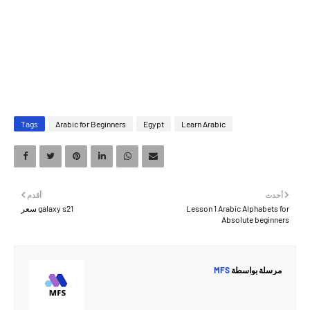
Tags
Arabic for Beginners
Egypt
Learn Arabic
أحدث
أقدم
galaxy s21 سعر
Lesson 1 Arabic Alphabets for
Absolute beginners
MFS
مرسلة بواسطة