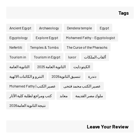
Tags
Ancient Egypt
Archaeology
Dendera temple
Egypt
Egyptology
Explore Egypt
Mohamed Fathy - Egyptologist
Nefertiti
Temples & Tombs
The Curse of the Pharaohs
Tourism in
Tourism in Egypt
luxor
ألقاب الملكات
الكيتو دايت
الثانوية العامة 2025
الثانوية العامة
دندرة
تنسيق الثانوية2026
النترو و الكائنات الالهية
عصير الكتب محمد فتحى
عصير الكتب | Mohamed Fathy
ملوك مصر القديمة
معابد
كتب ومراجع لطلبة كلية الآثار
نتيجة الثانوية العامة2026
Leave Your Review