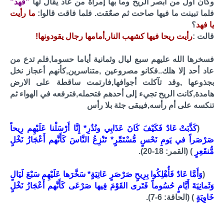
وكان أول من ابصر الريح وما بها إمراة من عاد يقال لها
"فهد"
فلما تبينت ما فيها صاحت ثم صعٌقت. فلما فاقت قالوا:
ما رأيت
يا فهد
؟
قالت :
رأيت ريحا فيها كشهب النار,أمامها رجال يقودونها!
فسخرها الله عليهم سبع ليال وثمانية أياما حسوما,فلم تدع من
عاد أحد إلا هلك..فكانو مصروعين ,متناسرين,كأنهم أعجاز نخل
بجذوعها ,وقد تآكلت أجوافها,فارتمت ساقطة على الارض
هامدة,كانت الريح تجيء إلى أحدهم فتحمله,فترفعه في الهواء ثم
تنكسه على أم رأسه,فيبقى جثة بلا رأس
(
كَذَّبَتْ عَادٌ فَكَيْفَ كَانَ عَذَابِي ونُذُرِ* إِنَّا أَرْسَلْنا عَلَيْهِم رِيحاً
صَرْصَراً في يَومِ نَحْسٍ مُّسْتَمِّرٍ* تَنْزِعُ النَّاسَ كَأَنَّهم أَعْجَازُ نَخْلٍ
مُّنقَعِرٍ
) (القمر: 18-20).
(
وَأَمَّا عَادٌ فَأُهْلِكُوا بِرِيحٍ صَرْصَرٍ عَاتِيَةٍ* سَخَّرَها عَلَيْهِم سَبْعَ لَيَالٍ
وَثَمانِيَةَ أَيَّامٍ حُسُوماً فَتَرى القَوْمَ فِيها صَرْعَى كَأَنَّهم أَعْجَازُ نَخْلٍ
خَاوِيَةٍ
) (الحاقة: 6-7).