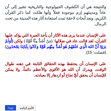
والنتيجة هي أن الكشوف الجيولوجية والتاريخية تشير إلى أن
عاداً ومدينتهم إرم موجودة فعلاً وأنها هلكت كما ذكر القرآن
الكريم، وبعد أبحاث لاحقة تمت استعادة آثار هذه المدينة من تحت
الرمال.
على الإنسان عندما يرى هذه الآثار أن يأخذ العبرة التي يؤكد عليها
القرآن، لقد قالت عاد في ضلالها
: (مَنْ أَشَدُّ مِنَّا قُوَّةً )
ولكن
(أَوَلَمْ
يَرَوْا أَنَّ اللهَ الَّذِي خَلَقَهُمْ هُوَ أَشَدُّ مِنْهُم قُوَّةً وَكَانُوا بِآيَاتِنَا يَجْحَدُونَ
)
(فصلت: 15).
على الإنسان أن يحتفظ بهذه الحقائق الثابتة في ذهنه طوال
الوقت، ويدرك أن الله هو الأقوى والأعظم دائماً، ولا يمكن
للإنسان أن يحقق أيَّ نجاح أو ازدهار إلا بعبادته.
الأمم البائده
Tags