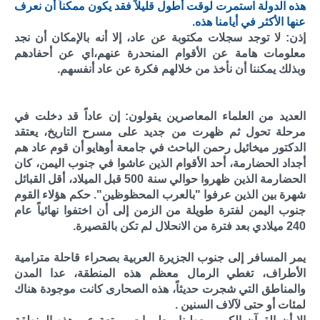
هذه الدولة استمرت لوقت أطول قليلاً فقد يكون ممكناً أن نعرف
عنها الأكثر في أيامنا هذه.
إذن: لا توجد سجلات مكتوبة عن عاد، إلا أنه بالإمكان أن نجد
معلومات هامة عن الأقوام المنحدرة عنهم،اي عن أحفادهم
وبذلك يمكننا أن نأخذ من خلالهم فكرة عن عاد أنفسهم.
العديد من العلماء المعاصرين يقولون: إن عاداً قد دخلت في
مرحلة تحول ثم ظهرت من جديد على مسرح التاريخ، يعتقد
الدكتور ميخائيل رحمن الباحث في جامعة أوهايو أن قوم عاد هم
أجداد الحضارمة، أحد الأقوام الذين عاشوا في جنوب اليمن، كان
الحضارمة الذين ظهروا حوالي سنة 500 قبل الميلاد، أقل القبائل
شهرة بين الذين عرفوا "بالعرب المحظوظين". حكم هؤلاء القوم
جنوب اليمن لفترة طويلة من الزمن إلى أن اختفوا نهائياً عام
240 ميلادي بعد فترة من الانحلال لم تكن بالقصيرة.
يمر المسافر إلى جنوب الجزيرة العربية بصحراء قاحلة مترامية
الأطراف، تغطي الرمال معظم هذه المنطقة، عدا المدن
والمناطق التي شجرت حديثاً، هذه الصحارى كانت موجودة هناك
لمئات أو حتى لآلاف السنين .