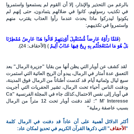
بالرغم من التحذير والإنذار، إلا أن القوم لم يستمعوا واستمروا
في تكذيب رسولهم، كانوا في ضلالهم يتمادون، حتى إنهم لم
يكونوا ليدركوا ماذا يحدث عندما رأوا العذاب يقترب منهم
واستمروا في تكذيبهم:
(
فَلمَّا رَأَوْهُ عَارِضاً مُّسْتَقْبِلَ أَوْدِيَتِهِمْ قَالُوا هَذَا عَارِضٌ مُمْطِرُنَا
بَلْ هُوَ مَا اسْتَعْجَلْتُم بِهِ رِيحٌ فِيهَا عَذَابٌ أَلِيمٌ
) (الأحقاف: 24).
لقد كشف عن أوبار التي يظن أنها من بقايا "جزيرة الرمال" بعد
التعمق عدة أمتار في الرمال، يبدو أن الريح العاتية التي استمرت
سبع ليال وثمانية أيام قد كدست أطناناً من الرمال فوق المدينة،
ودفنت الناس أحياء تحت الرمال، تشير الحفريات التي أجريت
في أوبار إلى نفس الاحتمال،كذلك جاء في المجلة الفرنسية "Ca
M' Interesse ": لقد دفنت أوبار تحت 12 متراً من الرمال
بسبب عاصفة رملية"
أكثر الدلائل أهمية على أن عاداً قد دفنت في الرمال كلمة
"
الأحقاف
" التي ذكرها القرآن الكريم في تحديدٍ لمكان عاد: