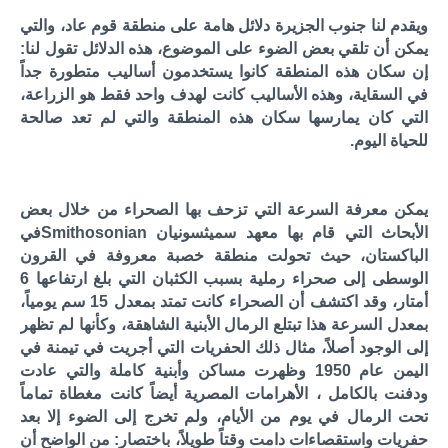
ويقدم لنا جنوب الجزيرة دلائل هامة على منطقة قوم عاد، والتي
يمكن أن تلقي بعض الضوء على الموضوع، هذه الدلائل تقول لنا:
إن سكان هذه المنطقة كانوا يستخدمون أساليب متطورة جداً
في السقاية، وهذه الأساليب كانت لهدف واحد فقط هو الزراعة،
التي كان يمارسها سكان هذه المنطقة والتي لم تعد صالحة
للحياة اليوم.
يمكن معرفة السرعة التي تزحف بها الصحراء من خلال بعض
الأبحاث التي قام بها معهد سميثسونيان Smithosonianفي
الباكستان، حيث تحولت منطقة خصبة معروفة في القرون
الوسطى إلى صحراء رملية بسبب الكثبان التي بلغ ارتفاعها 6
أمتار، وقد اكتشف أن الصحراء كانت تمتد بمعدل 15 سم يومياً،
بمعدل السرعة هذا تبتلع الرمال الأبنية الشاهقة، وكأنها لم تظهر
إلى الوجود أصلاً، مثال ذلك الحفريات التي أجريت في تيمنة في
اليمن عام 1950 وظهرت مساكن وأبنية كاملة والتي عادت
ودفنت بالكامل ، الأهرامات المصرية أيضاً كانت مغطاة تماماً
تحت الرمال في يوم من الأيام، ولم تخرج إلى الضوء إلا بعد
حفريات واستقصاءات دامت وقتاً طويلاً، باختصار: من الواضح أن