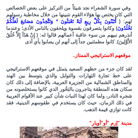
وفي سورة الشعراء نجد شيئاً من التركيز على بعض الخصائص
التي كان يختص بها هؤلاء القوم نتبينها من خلال مخاطبة رسولهم
لهم: (
أَتَبْنُونَ بِكُلِّ رِيعٍ آيَةً تَعْبَثُونَ * وَتَتَّخِذُونَ مَصَانِعَ لَعَلَّكُمْ
تَخْلُدُونَ
) وكانوا يتصرفون بقسوة ويلحقون بالناس الأذى؛ وعندما
أنذرهم نبيهم من سوء عاقبة أعمالهم قالوا له: ( إِنْ هَذَآ إِلاَّ خُلُقُ
الأَوَّلِينَ). كانوا مطمئنين جداً إلى أنهم لن يصابوا بأي أذى
موقعهم الاستراتيجي الممتاز..
لقد كان جزء من حظهم السعيد يتمثل في موقعهم الاستراتيجي
على خط تجارة البَهارات والتوابل والذي يتوسط بين الهند
والمناطق الشمالية من الجزيرة العربية، بالإضافة إلى ذلك كان
سكان هذه المنطقة يتاجرون بالبَخُور الذي كانوا يستخلصونه من
شجره النادر، ولما كان لهذا النبات شأن كبير عند الأقوام العربية
في ذلك الزمان، حيث كان يستخدم في طقوسهم الدينية، فقد
كانت توازي قيمة الذهب.
مدينة "إرم "أو"أوبار"