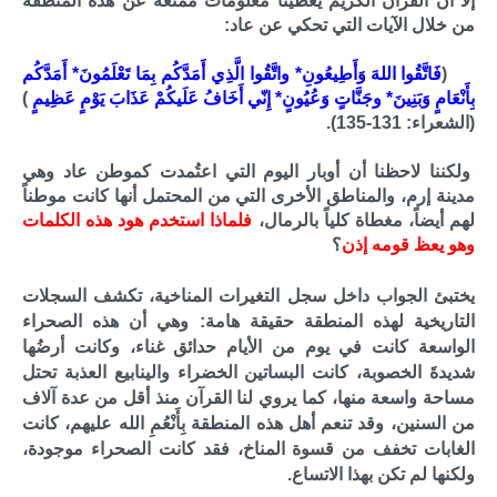
إلا أن القرآن الكريم يعطينا معلومات ممتعة عن هذه المنطقة
من خلال الآيات التي تحكي عن عاد:
(
فَاتَّقُوا اللهَ وَأَطِيعُونِ* واتَّقُوا الَّذِي أَمَدَّكُم بِمَا تَعْلَمُونَ* أَمَدَّكُم
بِأَنْعَامٍ وَبَنِينَ* وجَنَّاتٍ وَعُيُونٍ* إِنّي أَخَافُ عَلَيكُمْ عَذَابَ يَوْمٍ عَظِيمٍ
)
(الشعراء: 131-135).
ولكننا لاحظنا أن أوبار اليوم التي اعتُمدت كموطن عاد وهي
مدينة إرم، والمناطق الأخرى التي من المحتمل أنها كانت موطناً
لهم أيضاً، مغطاة كلياً بالرمال،
فلماذا استخدم هود هذه الكلمات
وهو يعظ قومه إذن
؟
يختبئ الجواب داخل سجل التغيرات المناخية، تكشف السجلات
التاريخية لهذه المنطقة حقيقة هامة: وهي أن هذه الصحراء
الواسعة كانت في يوم من الأيام حدائق غناء، وكانت أرضُها
شديدةَ الخصوبة، كانت البساتين الخضراء والينابيع العذبة تحتل
مساحة واسعة منها، كما يروي لنا القرآن منذ أقل من عدة آلاف
من السنين، وقد تنعم أهل هذه المنطقة بِأَنْعُمِ الله عليهم، كانت
الغابات تخفف من قسوة المناخ، فقد كانت الصحراء موجودة،
ولكنها لم تكن بهذا الاتساع.