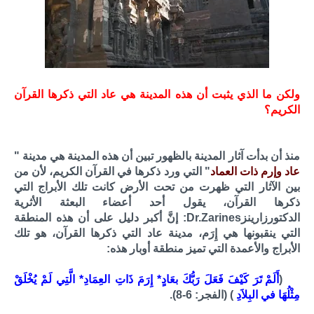
ولكن ما الذي يثبت أن هذه المدينة هي عاد التي ذكرها القرآن
الكريم؟
منذ أن بدأت آثار المدينة بالظهور تبين أن هذه المدينة هي مدينة "
عاد وإرم ذات العماد
" التي ورد ذكرها في القرآن الكريم، لأن من
بين الآثار التي ظهرت من تحت الأرض كانت تلك الأبراج التي
ذكرها القرآن، يقول أحد أعضاء البعثة الأثرية
الدكتورزارينزDr.Zarines: إنَّ أكبر دليل على أن هذه المنطقة
التي ينقبونها هي إِرَم، مدينة عاد التي ذكرها القرآن، هو تلك
الأبراج والأعمدة التي تميز منطقة أوبار هذه:
(
أَلَمْ تَرَ كَيْفَ فَعَلَ رَبُّكَ بعَادٍ* إِرَمَ ذَاتِ العِمَادِ* الَّتِي لَمْ يُخْلَقْ
مِثْلُهَا في البِلاَدِ
) (الفجر: 6-8).