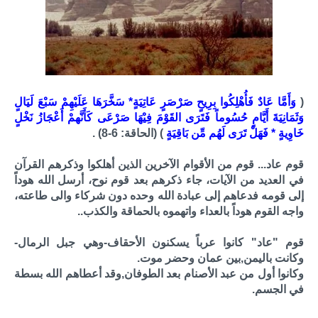
(
وَأَمَّا عَادٌ فَأُهْلِكُوا بِرِيحٍ صَرْصَرٍ عَاتِيَةٍ* سَخَّرَهَا عَلَيْهِمْ سَبْعَ لَيَالٍ
وَثَمَانِيَةَ أَيَّامٍ حُسُوماً فَتَرَى القَوْمَ فِيْهَا صَرْعَى كَأَنَّهمْ أَعْجَازُ نَخْلٍ
خَاوِيةٍ * فَهَلْ تَرَى لَهُم مِّن بَاقِيَةٍ
) (الحاقة: 6-8) .
قوم عاد... قوم من الأقوام الآخرين الذين أهلكوا وذكرهم القرآن
في العديد من الآيات، جاء ذكرهم بعد قوم نوح، أرسل الله هوداً
إلى قومه فدعاهم إلى عبادة الله وحده دون شركاء والى طاعته،
واجه القوم هوداً بالعداء واتهموه بالحماقة والكذب..
قوم "عاد" كانوا عرباً يسكنون الأحقاف-وهي جبل الرمال-
وكانت باليمن,بين عمان وحضر موت.
وكانوا أول من عبد الأصنام بعد الطوفان,وقد أعطاهم الله بسطة
في الجسم.