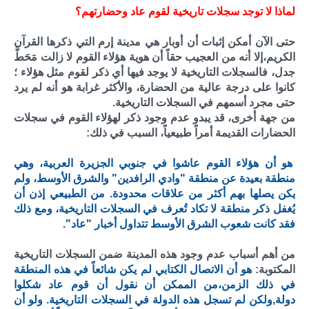
لماذا لا توجد سجلات تاريخية لقوم عاد وحضارتهم؟
حتى الآن أمكن إثبات أن أوبار هي مدينة إرم التي ذكرها القرآن
الكريم،إلا أنه من العجيب حقاً أن هوية هؤلاء القوم لا زالت مَحَطَّ
جدل، فالسجلات التاريخية لا يوجد فيها أي ذكر لقوم مثل هؤلاء ؛
كانوا على درجة عالية من الحضارة، والأكثر غرابة هو أنه لم يرد
حتى مجرد أسمهم في السجلات التاريخية.
من جهة أخرى، قد يبدو عدم وجود ذكر لهؤلاء القوم في سجلات
الحضارات القديمة أمراً طبيعياً، السبب في ذلك:
هو أن هؤلاء القوم عاشوا في جنوبي الجزيرة العربية، وهي
منطقة بعيدة عن منطقة "وادي الرافدين" والشرق الأوسط، ولم
يكن يصلها بهم أكثر من علاقات محدودة. من الطبيعي إذن أن
يُغفل ذكر منطقة لا تكاد تُعرف في السجلات التاريخية، ومع ذلك
فقد كانت شعوب الشرق الأوسط تتداول أخبار "عاد".
من أهم أسباب عدم وجود هذه المدينة ضمن السجلات التاريخية
المكتوبة:
هو أن الاتصال الكتابي لم يكن شائعاً في هذه المنطقة
في ذلك الزمن،من الممكن أن نقول أن قوم عاد شكلوا
دولة,ولكن لم تسجل هذه الدولة في السجلات التاريخية. ولو أن