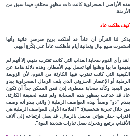
هذه الأراضي الصحراوية كانت ذات مظهرٍ مختلفٍ فيما سبق من
الأزمنة.
كيف هلكت عاد
يذكر لنا القرآن أن عاداً قد أهلكت بريح صرصر عاتية وأنها
استمرت سبع ليال وثمانية أيام فأهلكت عاداً على بَكْرَةِ أبيهم.
لقد رأى القوم سحابة العذاب التي كانت تقترب منهم، إلا أنهم لم
يفهموا ما بها وظنوا أنها تحمل لهم الأمطار، وهذه دلالة هامة عن
الكيفية التي كانت تقترب فيها الكارثة من القوم، لأن الزوبعة
الرملية أو الإعصار الحلزوني الذي يلف الرمال الصحراوية يبدو
من البعيد وكأنه سحابة ممطرة، إذن فمن الممكن جداً أن تكون
عاد قد خدعت بمظهر هذه السحابة ولم تنتبه لحقيقة الكارثة.
يقدم "دو" وصفاً لهذه العواصف الرملية ( والتي يبدو أنه وصف
من خلال تجربة شخصية): " العلامة الأولى للعواصف الرملية هي
اقتراب جدار هوائي محمل بالرمال، قد يصل ارتفاعه إلى آلاف
الأقدام، يرتفع ويتحرك بفعل تيارات شديدة القوة".