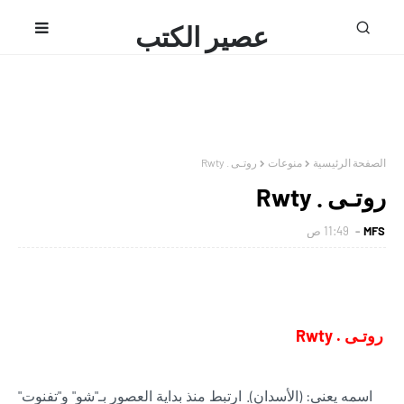
عصير الكتب
محمد فتحى
الصفحة الرئيسية
منوعات
روتـى . Rwty
روتـى . Rwty
MFS
11:49 ص
روتـى . Rwty
اسمه يعنى: (الأسدان). ارتبط منذ بداية العصور بـ"شو" و"تفنوت"