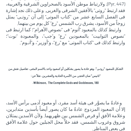
(Pyr. 447). ولارتباط موطن الأسود بالصحراوين الشرقية والغربية،
فقد ارتبط "روتى" بالأفقين الشرقى والغربى. وعلى ذلك نجد إشارة
فى الفصل السابع عشر من "كتاب الموتى" إلى أن "روتـى" يمثل
زوجاً من الأسود، يشرق رب الشمس "رع" كل يوم من بينهما.
وارتبط كذلك بالمعبود "آتوم" فى "نصوص الأهرام"؛ كما ارتبط فى
"نصوص التوابيت" بالمعبودين "رع" و"جب"، والمعبودة "نوت"؛
وارتبط كذلك فى "كتاب الموتى" مع "رع"، و"أوزير"، و"آتـوم".
الشكل للمعبود "روتـى". وهو عادة ما يصور بشكلين أو كمعبود واحد بالاسم المثنى. تفاصيل نقش من
"تانيس" صان الحجر، من الأسرة الحادية والعشرين. نقلاً عن:
Wilkinson, The Complete Gods and Goddesses, 180.
وعادةً ما يصوَّر فى هيئة أسد مفرد، أو معبود آدمى برأس الأسد،
إلا أن المعبود المزدوج عادةً ما كان يصور أيضاً بأسدين متدابرين،
وعلامة الأفق أو قرص الشمس بين ظهريهما. ولأن الأسدين يمثلان
شروق وغروب الشمس، فقد حلاَّ محل الجبلين حول علامة الأفق
فى بعض المناظر.