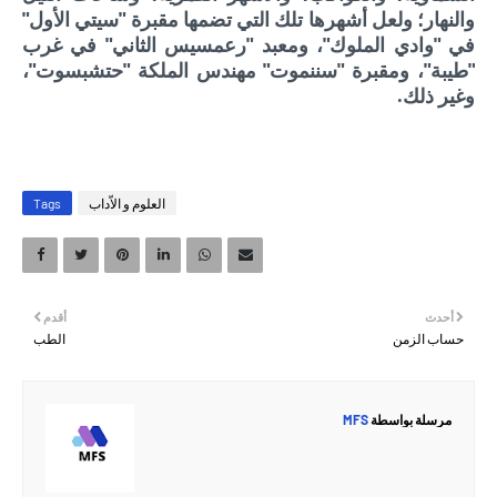
والنهار؛ ولعل أشهرها تلك التي تضمها مقبرة "سيتي الأول"
في "وادي الملوك"، ومعبد "رعمسيس الثاني" في غرب
"طيبة"، ومقبرة "سننموت" مهندس الملكة "حتشبسوت"،
وغير ذلك.
العلوم و الاّداب
Tags
أحدث
أقدم
حساب الزمن
الطب
مرسلة بواسطة
MFS