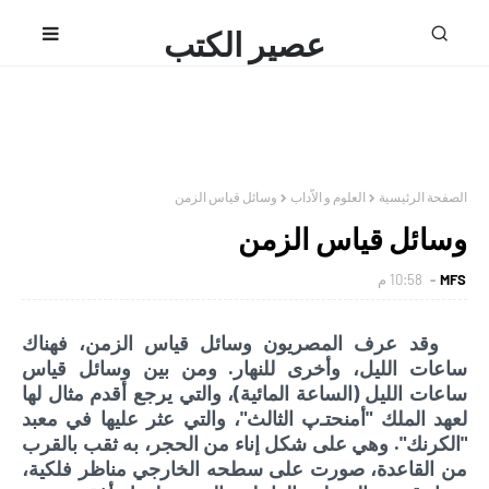
عصير الكتب
محمد فتحى
الصفحة الرئيسية
العلوم و الاّداب
وسائل قياس الزمن
وسائل قياس الزمن
MFS
10:58 م
وقد عرف المصريون وسائل قياس الزمن، فهناك
ساعات الليل، وأخرى للنهار. ومن بين وسائل قياس
ساعات الليل (الساعة المائية)، والتي يرجع أقدم مثال لها
لعهد الملك "أمنحتـﭖ الثالث"، والتي عثر عليها في معبد
"الكرنك". وهي على شكل إناء من الحجر، به ثقب بالقرب
من القاعدة، صورت على سطحه الخارجي مناظر فلكية،