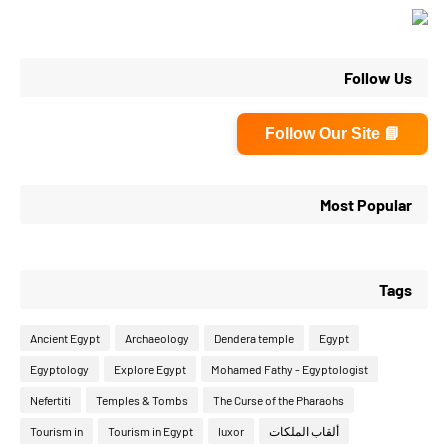
Follow Us
📘 Follow Our Site
Most Popular
Tags
Ancient Egypt
Archaeology
Dendera temple
Egypt
Egyptology
Explore Egypt
Mohamed Fathy - Egyptologist
Nefertiti
Temples & Tombs
The Curse of the Pharaohs
ألقاب الملكات
luxor
Tourism in Egypt
Tourism in