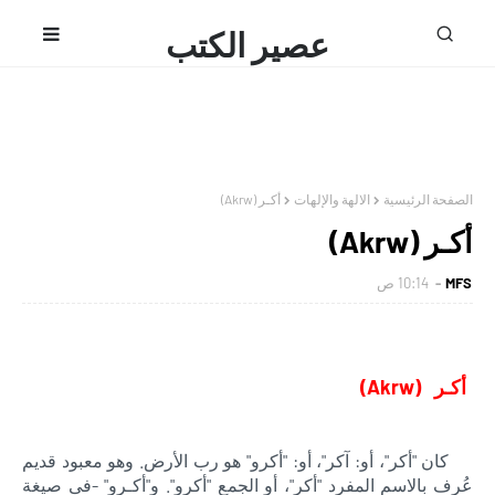
عصير الكتب
محمد فتحى
الصفحة الرئيسية
الالهة والإلهات
أكـر (Akrw)
أكـر (Akrw)
MFS
10:14 ص
أكـر (Akrw)
كان "أكر"، أو: آكر"، أو: "أكرو" هو رب الأرض. وهو معبود قديم
عُرف بالاسم المفرد "أكر"، أو الجمع "أكرو". و"أكـرو" -فى صيغة