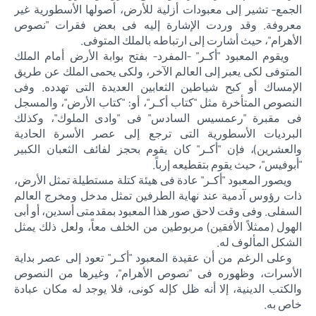
الجمع- تشير إلى معبودات أزلية للأرض، أصولها الأسطورية غير
معروفة. وقد وردت الإشارة إليه فى بعض فقرات "نصوص
الأهرام"، حيث أشارت إلى ارتباطه بالملك المتوفى.
ويقوم المعبود "أكـر" -المفرد- بفتح بوابة الأرض أمام الملك
المتوفى لكى يعبر إلى العالم الآخر، ولكى يحمى الملك عن طريق
الإمساك أو كبح شياطين الثعابين العديدة التى تهدده. وفى
النصوص المتأخرة مثل "كتاب أكـر"، أو: "كتاب الأرض"، والمسجل
فى مقبرة "رعمسيس السادس" فى "وادى الملوك"، وكذلك
البرديات الأسطورية التى ترجع إلى عصر الأسرة الحادية
والعشرين)، فإن "أكـر" كان يقوم بحجز لفائف الثعبان الكبير
"أبوفيس"، حيث يقوم بتقطيعه إرباً.
ويصور المعبود "أكـر" عادة فى هيئة كتلة مستطيلة تمثل الأرض،
ذات رؤوس آدمية عند نهاية الطرفين تمثل مدخل ومخرج العالم
السفلى. وفى وقت لاحق صور هذا المعبود بمقدمتى أسدين، أو أبى
الهول (ممثلاً الأفقين) مربوطين من الخلف معاً، ولعل ذلك يمثل
الشكل المألوف له.
وعلى الرغم من أن عقيدة المعبود "أكـر" تعود إلى عصر بداية
الأسرات، وظهوره فى "نصوص الأهرام"، وغيرها من النصوص
والكتب الدينية، إلا أنه ظل كإله كونى، فلا يوجد له مكان عبادة
خاص به.