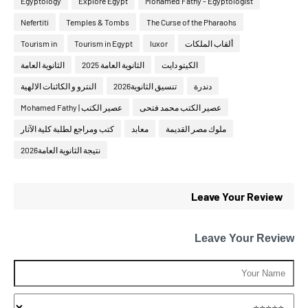
Egyptology
Explore Egypt
Mohamed Fathy - Egyptologist
Nefertiti
Temples & Tombs
The Curse of the Pharaohs
ألقاب الملكات
luxor
Tourism in Egypt
Tourism in
الكيتو دايت
الثانوية العامة 2025
الثانوية العامة
دندرة
تنسيق الثانوية2026
النترو و الكائنات الالهية
عصير الكتب محمد فتحى
عصير الكتب | Mohamed Fathy
ملوك مصر القديمة
معابد
كتب ومراجع لطلبة كلية الآثار
نتيجة الثانوية العامة2026
Leave Your Review
Leave Your Review