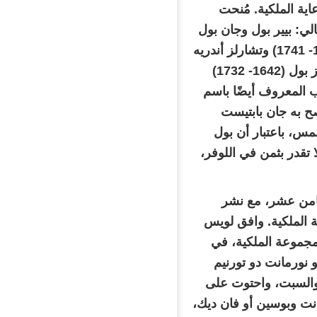
ية الملكية. مُنحت
الي: بيير بول وجان بول
وأندريه تشارلز بول وأبنائه الأربعة (جان فيليب وبيير بنوا (تقريبًا بين 1683- 1741) وتشارلز أندريه
(1685- 1749) وتشارلز جوزيف (1688- 1754))، وجاء بعده أندريه تشارلز بول (1642- 1732)
 المعروف أيضًا باسم
ح به جان بابتيست
ك الشمس، باعتبار أن بول
 تقدر بثمن في اللوفر،
ثامن عشر، مع نشر
1، دعوة لعرض المجموعة الملكية. وافق لويس
م 1750 على عرض 96 قطعة من المجموعة الملكية، في
نورمانت دو تورنيم
 والسبت، واحتوت على
انت وبوسين أو فان ديك،