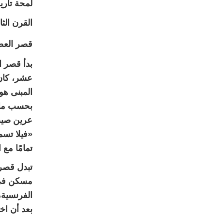
لمحة تاري
القرن الث
قصر العص
بدأ قصر ال
عشر، كان 
المبنى هو
بحسب ما 
عرين صيد
«فيلا تسم
تمامًا مع 
تبدل قصر
الفرنسية، 