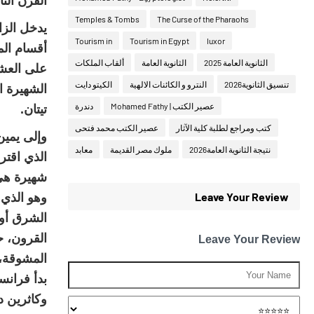
القرن الث
Temples & Tombs
The Curse of the Pharaohs
Tourism in
Tourism in Egypt
luxor
أقسام الم
الثانوية العامة 2025
الثانوية العامة
ألقاب الملكات
على العشر
تنسيق الثانوية2026
النترو و الكائنات الالهية
الكيتو دايت
عصير الكتب | Mohamed Fathy
دندرة
تيتان.
كتب ومراجع لطلبة كلية الآثار
عصير الكتب محمد فتحى
وإلى يمين
نتيجة الثانوية العامة2026
ملوك مصر القديمة
معابد
الذي اقتر
شهيرة هي 
Leave Your Review
وهو الذي 
الشرق أوس
القرون، ح
Leave Your Review
المشوقة، 
بدأ فرانس
وكاثرين د