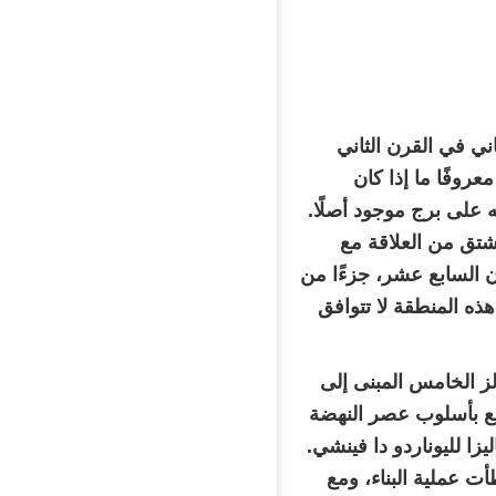
اني في القرن الثاني
عروفًا ما إذا كان
 على برج موجود أصلًا.
تق من العلاقة مع
 السابع عشر، جزءًا من
ذه المنطقة لا تتوافق
 الخامس المبنى إلى
فرانسوا الأول الموقع بأسلوب عصر النهضة
يزا لليوناردو دا فينشي.
س الرابع عشر فرساي كمقر لإقامته في عام 1682، تباطأت عملية البناء، ومع