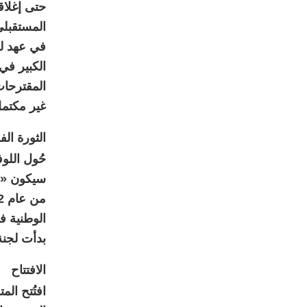
الكبير في
المقترحات
غير مكتمل
الثورة ال
بدأت لجنة
الافتتاح