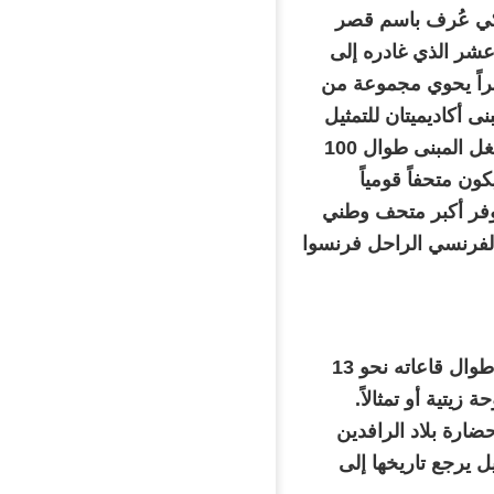
لكي عُرف باسم قصر
عشر الذي غادره إلى
ليكون مقراً يحوي مجموعة من
لى وجه الخصوص. في عام 1692 شغل المبنى أكاديميتان للتمثيل
والنحت والرسم والتي افتتحت أولى صالوناتها العام 1699. وقد ظلت تشغل المبنى طوال 100
ون متحفاً قومياً
فتتح المتحف في 10 أغسطس 1793. ويعدّ اللوفر أكبر متحف وطني
الفرنسي الراحل فرنسوا
والمتحف مقسم إلى أجزاء عدة حسب نوع الفن وتاريخه. ويبلغ مجموع أطوال قاعاته نحو 13
يتية أو تمثالاً.
ضارة بلاد الرافدين
حات وتماثيل يرجع تاريخها إلى