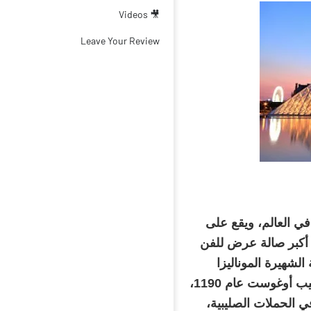
🎥 Videos
Leave Your Review
في العالم، ويقع على
 أكبر صالة عرض للفن
الشهيرة الموناليزا
للرسام ليوناردو دا فينشي وكان المتحف بالأصل عبارة عن قلعة بناها فيليب أوغوست عام 1190،
في الحملات الصليبية،