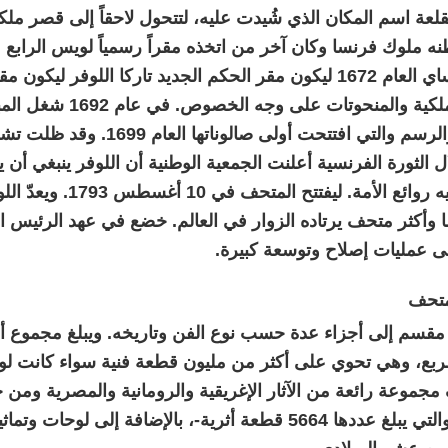
لعة اسم المكان الذي شُيدت عليه، لتتحول لاحقاً إلى قصر م
نه ملوك فرنسا وكان آخر من اتخذه مقراً رسمياً لويس الرابع 
قصر فرساي العام 1672 ليكون مقر الحكم الجديد تاركا اللوفر 
التحف الملكية والمنحوتات ع
ل الثورة الفرنسية أعلنت الجمعية الوطنية أن اللوفر ينبغي أن يك
لتعرض فيه روائع الأمة. لي
وأكثر متحف يرتاده الزوار في العالم. خضع في عهد الرئيس 
لى عمليات إصلاح وتوسعة كبيرة.
متحف
ربع، وهي تحوي على أكثر من مليون قطعة فنية سواء كانت لوحة ز
مجموعة رائعة من الآثار الإغريقية والرومانية والمصرية ومن ح
العريقة -والتي يبلغ عددها 5664 قطعة أثرية-، بالإضافة إلى لو