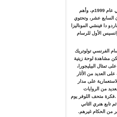
يدخل الزائر إلى متحف اللوفر من خلال هرم زجاجي ضخم تم افتتاحه في عام 1999م، وأهم
ن السابع عشر، وتحتوي
دو دا فينشي الموناليزا
اعة وجه فرانسيس الأول للرسام
ام الفرنسي تولوتريك
ن مشاهدة لوحة زيتية
لى تمثال البيليجورا،
على العديد من الأثار
لاستعمارية على مدار
عديد من الروايات
 .فكرة متحف اللوفر يوم
 تابع هنري الثاني
ر من الحكام غيرهم.