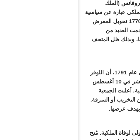
كونت بروفانس (الملك
صبحت فكرة المتحف الملكي عبارة عن سياسية
في عهد لويس السادس عشر. وسع الكونت المجموعة واقترح في عام 1776 تحويل المعرض
دمت العديد من
ها، وبذلك ظل المتحف
حُول اللوفر خلال الثورة الفرنسية إلى متحف للعموم. أعلنت الجمعية في عام 1791، أن اللوفر
سيكون «مكانًا يجمع آثار جميع العلوم والفنون». سُجن لويس السادس عشر في 10 أغسطس
طنية. أعلنت الجمعية
 من التخريب أو السرقة.
 بهدف عرضها.
ذكرى السنوية الأولى لوفاة الملكية. مُنح