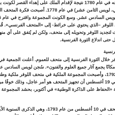
حتى إغلاقه في عام 1780 نتيجة لإقدام الملك على إهداء القصر ل
المستقبلي، لويس الثامن عشر) في عام 1778. أ
 اللوفر –الذي يحتوي على خرائط- إلى «المتحف الفرنسي». قُ
 لتجديد اللوفر وتحويله إلى متحف، ولكن لم يُتفق على أي من
 حتى اندلاع الثورة الفرنسية.
فرنسية
من عام 1792، وأصبحت المجموعة الملكية في متحف اللوفر ملكية و
الوطنية في 19 أغسطس أن تجهيز المتحف هو أمر عاجل، وذلك خوفًا
 «الحفاظ على الذاكرة الوطنية» في أكتوبر، بحشد المجموعة
افتُتح المتحف في 10 أغسطس من عام 1793، وهي ال