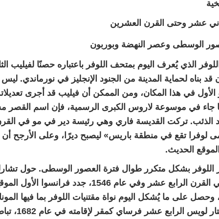
خية
اني عشر وحتى القرن العشرين
ور الوسطى وعصر النهضة وبوربون
لوفر الذي يُعرف اليوم بمتحف اللوفر باعتباره حصنًا لفيليب الث
قد بناه لحماية المدينة من الجنود الإنجليز في نورماندي. ليس م
 الأول في هذا المكان، ومن الممكن أن فيليب قد أجرى تعديلاته
جاء في موسوعة لاروس الكبرى الرسمية، فإن اسم القصر مش
 الذئب. تركت القديسة فاري وهي رئيسة دير في مو في القرن
ى لوفرا تقع في منطقة باريس» ليصبح ديرًا، وعلى الأرجح أن ه
الموقع الحديث.
 اللوفر بشكل متكرر طوال فترة العصور الوسطى. حول تشارلز
مسكن في القرن الرابع عشر وفي عام 1546، جدد 
وحصل على ما يُشكل اليوم نواة مقتنيات اللوفر بما فيها المونال
بعد أن اختار لوي