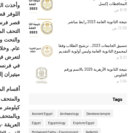
المحافظات إكسل
وأخذت الق
8:19 ص
اللوفر قط
نتيجة الثانوية العامة 2023 رابط مباشر
12:09 ص
تنسيق الجامعات 2023.. ترشيح الطلاب وفقا
عام. وخلا
لمجموع الثانوية العامة وليس أولوية التقديم
6:21 م
في فرنسا 
نتيجة الثانوية الأزهرية 2026 بالاسم ورقم
ميتيران إ
الجلوس
1:04 م
أقسام ال
Tags
كيلومتر م
Ancient Egypt
Archaeology
Dendera temple
وبالمتحف 
Egypt
Egyptology
Explore Egypt
Mohamed Fathy - Egyptologist
Nefertiti