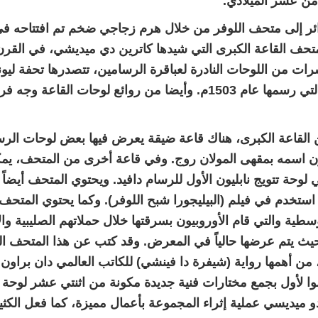
امن عشر الميلادي.
تحف القاعة الكبرى التي شيدها كاترين دي ميديشي، في القر
ات من اللوحات النادرة لعباقرة الرسامين، تتصدرها تحفة ليونار
الشهيرة التي رسمها عام 1503م. وأيضا من روائع لوحات الق
 القاعة الكبرى، هناك قاعة ضيقة يعرض فيها بعض لوحات الرس
ن اسمه بمقهى المولان روج. وفي قاعة أخرى من المتحف، يمك
لوحة تتويج نابليون الأول للرسام دافيد. ويحتوي المتحف أيضاً ع
استخدم في فيلم (البيليجورا شبح اللوفر). وكما يحتوي المتحف 
طية والتي قام الأوروبيون بسرقتها خلال حملاتهم الصليبية وا
يث يتم عرضها حالياً في المعرض. وقد كتب عن هذا المتحف ال
من أهمها رواية (شيفرة دا فينشي) للكاتب العالمي دان براون
وا لأول بجمع مختارات فنية جديدة مكونة من اثنتي عشر لوحة ثم
و ميديسي عملية إثراء المجموعة بأعمال مميزة، كما فعل الكثي