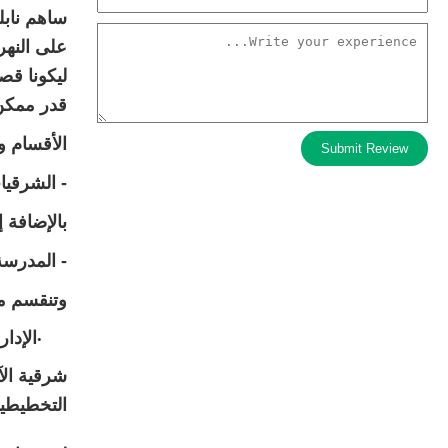
ساهم نابل
على النهر
ليكونا قص
قدر ممكن 
الأقسام و
Submit Review
- الشرقيات
بالإضافة إ
- المدرسة 
وتنقسم مج
الإدا
شرقية الآث
التخطيطية