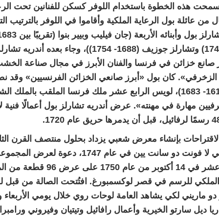
محت هذه الخطوة باستخدام اللوفر كسكن للفنانين تحت الرعا
ل من عائلة بول الرعاية الملكية وأقاموا في اللوفر بالترتيب الت
صانع خزائن في فرنسا والفنان الأبرز في مجال صناعة الخشب
الزخرفي». كان بول «أبرز صانعي الخزائن الفرنسيين» وقد نص
كولبير (1619- 1683)، لويس الرابع عشر ملك فرنسا الملقب بالمل
رفيين مهارة في مهنته». عرض أندريه تشارلز بول أعمالًا فنية لا
الاقتراحات بإنشاء معرض شعبي يزداد بحلول منتصف القرن ال
الناقد الفني لا فونت دو سانت يين في عام 747
الخامس عشر في 14 أكتوبر من عا
ملكي للرسم في قصر لوكسمبورغ. افتُتحت الصالة من قبل لو 
 دو ماريني لكي يشاهد العامة لوحات روي خلال يومي الأربعاء
ريا ديل سارتو الخيرية وأعمال رافائيل وتيتيان وفيروني ورامبر