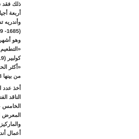
ذلك فقد س
أربعة أجيا
وهو أشهر 
«التطعيم 
«أكثر الح
من بينها 48 رسمًا لرفائيل، قبل أن يدمرها حريق عام 1720.
أخذ عدد 
المعرض ال
والماركيز
أعمال أند