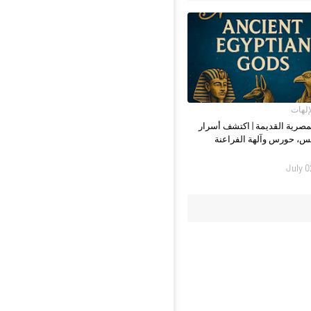
لإلهات
لمصرية القديمة | اكتشف أسرار
يس، حورس وآلهة الفراعنة
July 0