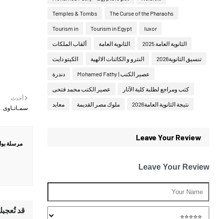
Temples & Tombs
The Curse of the Pharaohs
Tourism in
Tourism in Egypt
luxor
الثانوية العامة 2025
الثانوية العامة
ألقاب الملكات
تنسيق الثانوية2026
النترو و الكائنات الالهية
الكيتو دايت
عصير الكتب | Mohamed Fathy
دندرة
كتب ومراجع لطلبة كلية الآثار
عصير الكتب محمد فتحى
أحدث
نتيجة الثانوية العامة2026
ملوك مصر القديمة
معابد
سمـاتـاوى . smA-tAwy
Leave Your Review
مرسلة بو
Leave Your Review
قد تُعجب