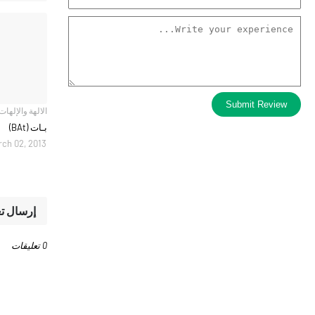
Submit Review
الالهة والإلهات
بـات (BAt)
ch 02, 2013
إرسال ت
0 تعليقات