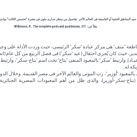
سيد المناطق الخفية أو الغامضة فى العالم الآخر. تفاصيل من منظر جدارى ملون فى مقبرة "تحتمس الثالث" بوادى ا
نقلاً عن: Wilkinson, R., The complete gods and goddesses, 211.
طعة "منف" هى مركز عبادة "سكر" الرئيسى، حيث وردت الأدلة على وجود
دير، حيث كان يُجرى احتفال (عيد "سكر") فى فصل الربيع من كل عام (انظ
عيـاد). وارتبط "سكر" بالمعبود المنفى "بتاح" تحت اسم "بتاح-سكر"، وارتب
ة له.
المعبود "أوزير"، رب الموتى والعالم الآخر فى مصر القديمة. وخلال الدول
بتاح-سكر-أوزير)، والذى ظل من أهم المعبودات المصرية الجنائزية