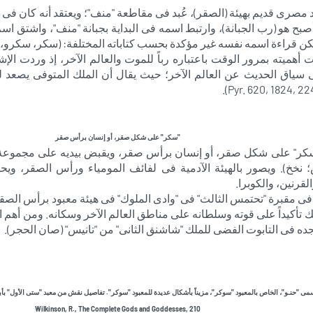
صرى قديم بهيئة (الصقر)، عُبد فى مقاطعة "منف"؛ ويعتقد أنه كان فى ال
أصبح هو (رب الجبانة)، وارتبط اسمه فى البداية بجبانة "منف"، واشتق اس
لكن قراءة اسمه نفسه غير مؤكدة بحسب كتاباته المختلفة: (سكر، سكرو
هميته بمرور الوقت باعتباره رباً للموت والعالم الآخر، إذ وردت الإش
ى سياق الحديث عن العالم الآخر؛ حيث يقال أن الملك المتوفى يصعد
"سكر" على شكل صقر، أو إنسان برأس صقر
" على شكل صقر، أو إنسان برأس صقر، ويقبض بيديه على مجموعة من 
 نخخ). ويصور بالهيئة الآدمية فى لفائف المومياء ورأس الصقر، ويحمل
قرنين، والكوبرا.
 مقبرة "تحتمس الثالث" فى "وادى الملوك" فى هيئة معبود برأس الصق
ك تأكيداً على قوته وسلطانه على مناطق العالم الآخر وسكانه. ومن أهم ا
جده فى التابوت الفضى للملك "شاشنق الثانى" من "تانيس" (صان الحجر).
ى "حنـو"، الخاص بالمعبود "سوكر"، مزيناً بأشكال عديدة للمعبود "سوكر". تفاصيل نقش من معبد "ستى الأول" بأب
Wilkinson, R., The Complete Gods and Goddesses, 210