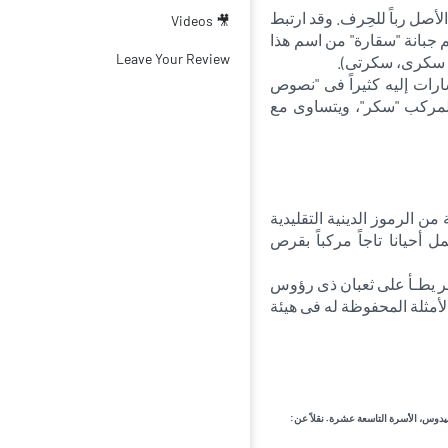
أصل رباً للحِرف. وقد ارتبط
🎥 Videos
م جبانة "سقارة" من اسم هذا
Leave Your Review
، سكرى، سكرتى).
ارات إليه كثيراً فى "نصوص
 لمركب "سكر"، ويتساوى مع
الرموز الدينية التقليدية
 أحيانا تاجاً مركباً بقرص
ر يطـأ على ثعبان ذى رؤوس
لأمثلة المحفوظة له فى هيئة
يدوس، الأسرة التاسعة عشرة. نقلاً عن: