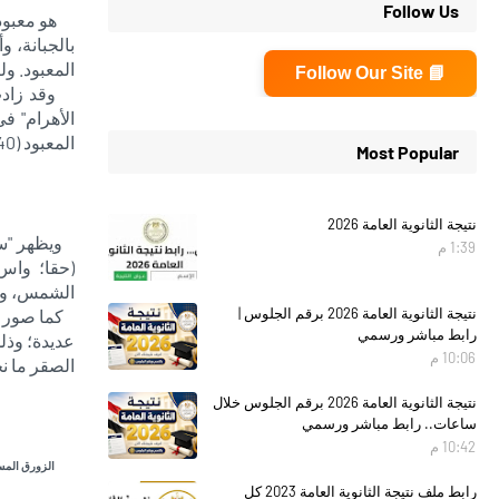
Follow Us
هو معبود م
بالجبانة، و
المعبود. و
📘 Follow Our Site
وقد زادت أ
الأهرام" ف
المعبود (Pyr. 620, 1824, 2240).
Most Popular
نتيجة الثانوية العامة 2026
ويظهر "سكر
1:39 م
(حقا؛ واس؛
الشمس، وال
نتيجة الثانوية العامة 2026 برقم الجلوس |
كما صور فى
رابط مباشر ورسمي
عديدة؛ وذل
10:06 م
الصقر ما ن
نتيجة الثانوية العامة 2026 برقم الجلوس خلال
ساعات.. رابط مباشر ورسمي
10:42 م
الزورق المسم
رابط ملف نتيجة الثانوية العامة 2023 كل