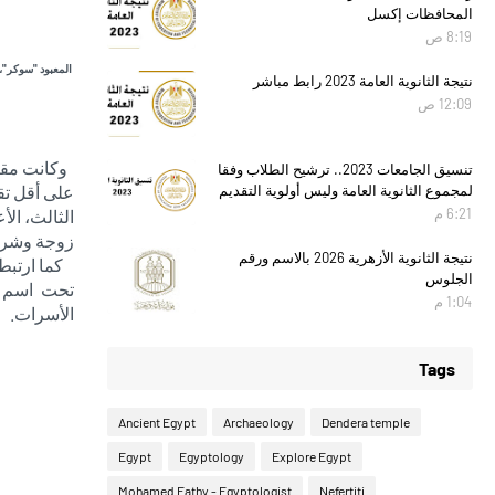
المحافظات إكسل
8:19 ص
المعبود "سوكر"، 
نتيجة الثانوية العامة 2023 رابط مباشر
12:09 ص
وكانت مقا
تنسيق الجامعات 2023.. ترشيح الطلاب وفقا
لمجموع الثانوية العامة وليس أولوية التقديم
على أقل تق
6:21 م
الثالث، الأ
زوجة وشريك
نتيجة الثانوية الأزهرية 2026 بالاسم ورقم
كما ارتبط ب
الجلوس
تحت اسم (
1:04 م
الأسرات.
Tags
Ancient Egypt
Archaeology
Dendera temple
Egypt
Egyptology
Explore Egypt
Mohamed Fathy - Egyptologist
Nefertiti