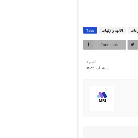
عات
الالهة والإلهات
Tags
Facebook
أقدم
سـشـات . sSAt