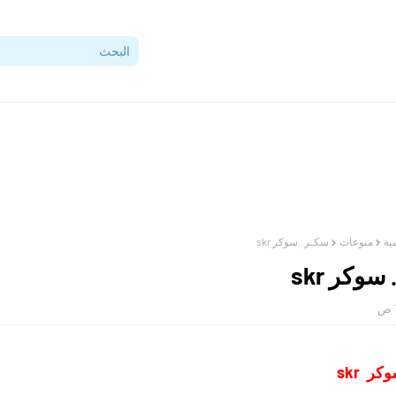
ية
منوعات
سكـر . سوكر skr
سوكر skr
ر skr