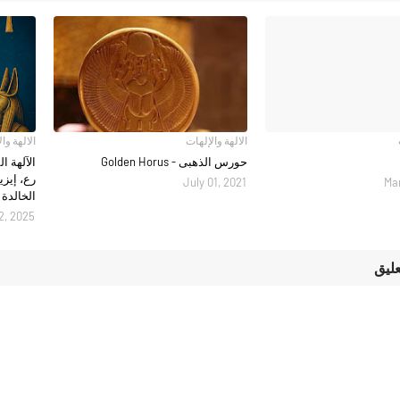
الالهة والإلهات
الالهة وا
حورس الذهبى - Golden Horus
الآلهة ا
رع، إيز
July 01, 2021
Mar
الخالدة
2, 2025
عليق